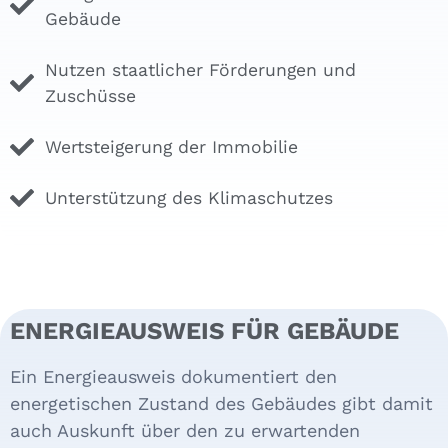
Gebäude
Nutzen staat­licher Förde­rungen und
Zuschüsse
Wert­steige­rung der Immo­bilie
Unterstützung des Klima­schutzes
ENERGIE­AUSWEIS FÜR GEBÄUDE
Ein Energie­aus­weis do­ku­men­tiert den
energetischen Zustand des Gebäudes gibt damit
auch Aus­kunft über den zu erwar­ten­den