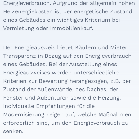
Energie­ver­brauch. Auf­grund der all­ge­mein hohen
Heiz­ener­gie­kosten ist der ener­getische Zu­stand
eines Gebäudes ein wich­tiges Krite­rium bei
Vermie­tung oder Immo­bilien­kauf.
Der Energie­aus­weis bietet Käufern und Mietern
Transpa­renz in Bezug auf den Energie­verbrauch
eines Gebäudes.
Bei der Aus­stellung eines
Energie­aus­weises werden unterschiedliche
Kriterien zur Bewertung herangezogen, z.B. der
Zustand der Außen­wände, des Daches, der
Fenster und Außentüren sowie die Heizung.
Indivi­duelle Empfeh­lungen für die
Modernisierung zeigen auf, welche Maß­nahmen
erforderlich sind, um den Energie­verbrauch zu
senken.